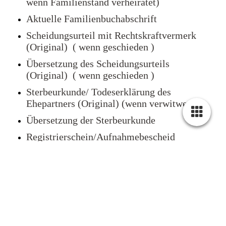
wenn Familienstand verheiratet)
Aktuelle Familienbuchabschrift
Scheidungsurteil mit Rechtskraftvermerk
(Original) ( wenn geschieden )
Übersetzung des Scheidungsurteils
(Original) ( wenn geschieden )
Sterbeurkunde/ Todeserklärung des
Ehepartners (Original) (wenn verwitwet)
Übersetzung der Sterbeurkunde
Registrierschein/Aufnahmebescheid
Cookie-Einstellungen
(Original) (wenn Flüchtling)
Diese Webseite verwendet Cookies, um Besuchern ein optimales
Einbürgerungsurkunde (wenn eingebürgert)
Nutzererlebnis zu bieten. Bestimmte Inhalte von Drittanbietern werden
nur angezeigt, wenn die entsprechende Option aktiviert ist. Die
Personalausweis/Reisepass
Datenverarbeitung kann dann auch in einem Drittland erfolgen.
Weitere Informationen hierzu in der Datenschutzerklärung.
Meldebescheinigung
Technisch notwendige
Diese Cookies sind zum Betrieb der Webseite notwendig, z.B. zum